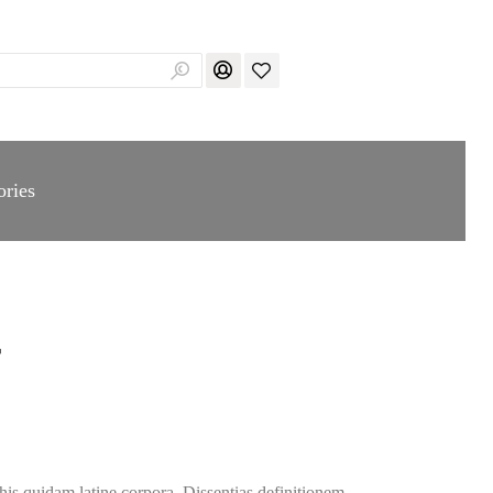
ories
r
his quidam latine corpora. Dissentias definitionem