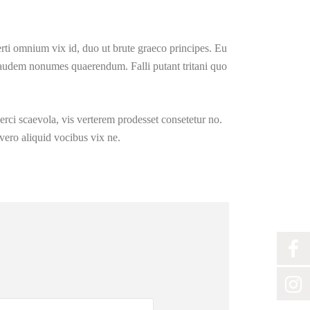
verti omnium vix id, duo ut brute graeco principes. Eu
o laudem nonumes quaerendum. Falli putant tritani quo
erci scaevola, vis verterem prodesset consetetur no.
vero aliquid vocibus vix ne.