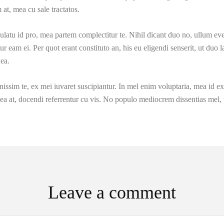
at, mea cu sale tractatos.
nsulatu id pro, mea partem complectitur te. Nihil dicant duo no, ullum e
ur eam ei. Per quot erant constituto an, his eu eligendi senserit, ut du
 ea.
ssim te, ex mei iuvaret suscipiantur. In mel enim voluptaria, mea id ex
a at, docendi referrentur cu vis. No populo mediocrem dissentias mel, 
Leave a comment