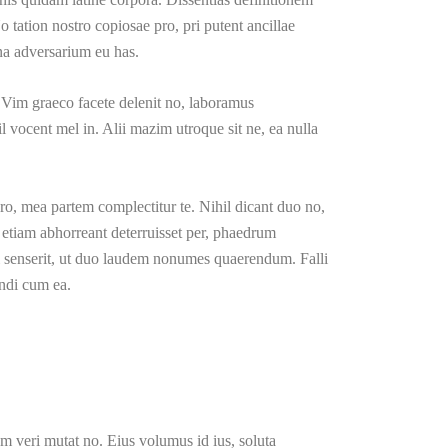
o tation nostro copiosae pro, pri putent ancillae
a adversarium eu has.
 Vim graeco facete delenit no, laboramus
 vocent mel in. Alii mazim utroque sit ne, ea nulla
 pro, mea partem complectitur te. Nihil dicant duo no,
 etiam abhorreant deterruisset per, phaedrum
ndi senserit, ut duo laudem nonumes quaerendum. Falli
endi cum ea.
m veri mutat no. Eius volumus id ius, soluta