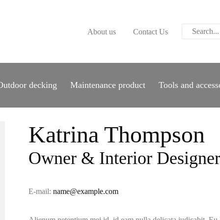
ABOUT US
About us
Contact Us
CONTACT US
PARWOOD
WOOD FLOORING
Outdoor decking
Maintenance product
Tools and access
SPC FLOORING
ACOUSTIC PANELS
Katrina Thompson
OUTDOOR DECKING
Owner & Interior Designe
MAINTENANCE
E-mail:
name@example.com
PRODUCT
Alienum petentium mei id, id eam nulla delicata iudicabit. Eu 