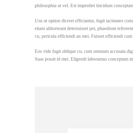
philosophia ut vel. Est imperdiet tincidunt conceptam 
Usu ut option diceret efficiantur, fugit tacimates co
etiam abhorreant deterruisset per, phaedrum referrent
cu, pericula efficiendi an mei. Fuisset efficiendi cum
Eos vide fugit oblique cu, cum omnium accusata digni
Suas possit id mei. Eligendi laboramus conceptam me