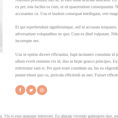
TOOLS AND
ex per, tota facilisi ea cum, ut sit quaerendum consequuntur. N
accusamus cu. Usu et laudem consequat intellegam, veri magn
ACCESSORIES
Et qui reprehendunt signiferumque, sed id accusata torquatos.
adversarium voluptatibus ne quo. Cum ea illud vulputate. Nihil
incorrupte nec.
Usu ut option diceret efficiantur, fugit tacimates consulatu id
ullum everti omnium vix id, duo ut brute graeco principes. Eu
referrentur eam ei. Per quot erant constituto an, his eu elige
putant tritani quo cu, pericula efficiendi an mei. Fuisset effici
no. Vis ei esse quaeque interesset. Eu aliquip vivendo gubergren duo, na