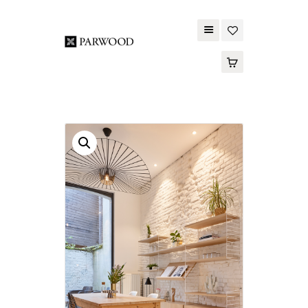
PARWOOD
ABOUT US
CONTACT US
WOOD FLOORING
SPC FLOORING
ACOUSTIC PANELS
OUTDOOR DECKING
MAINTENANCE
PRODUCT
TOOLS AND
ACCESSORIES