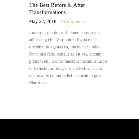
The Best Before & After
Transformations
May 22, 2018
0
Comments
Lorem ipsum dolor sit amet, consectetur
adipiscing elit. Vestibulum ligula nunc,
tincidunt in egestas eu, tincidunt in odio.
Nunc nisl felis, congue ac est vel, dictum
pretium elit. Donec faucibus maximus turpis
id fermentum. Integer diam lectus, auctor
non mauris et, imperdiet elementum quam.
Morbi nec…