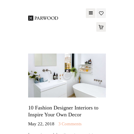
PARWOOD
ABOUT US
CONTACT US
WOOD FLOORING
SPC FLOORING
ACOUSTIC PANELS
OUTDOOR DECKING
MAINTENANCE
PRODUCT
10 Fashion Designer Interiors to
Inspire Your Own Decor
TOOLS AND
May 22, 2018
3
Comments
ACCESSORIES