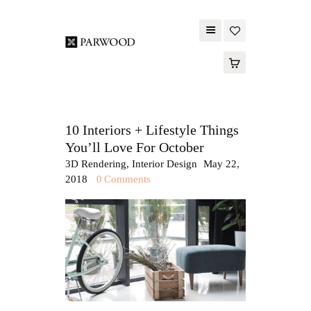
PARWOOD
ABOUT US
CONTACT US
10 Interiors + Lifestyle Things
WOOD FLOORING
You’ll Love For October
SPC FLOORING
3D Rendering
,
Interior Design
May 22,
2018
0
Comments
ACOUSTIC PANELS
OUTDOOR DECKING
MAINTENANCE
PRODUCT
TOOLS AND
ACCESSORIES