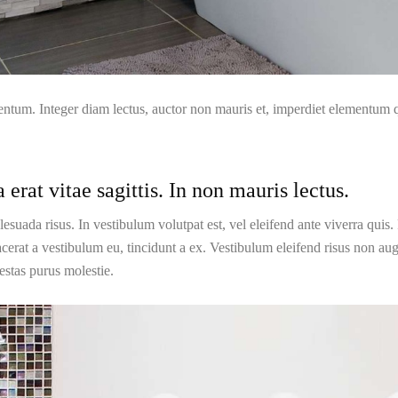
entum. Integer diam lectus, auctor non mauris et, imperdiet elementu
 erat vitae sagittis. In non mauris lectus.
uada risus. In vestibulum volutpat est, vel eleifend ante viverra quis. 
acerat a vestibulum eu, tincidunt a ex. Vestibulum eleifend risus non au
stas purus molestie.