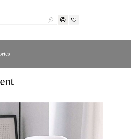
ories
ent