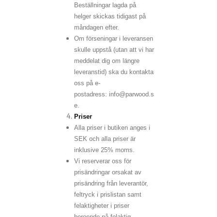
Beställningar lagda på
helger skickas tidigast på
måndagen efter.
Om förseningar i leveransen
skulle uppstå (utan att vi har
meddelat dig om längre
leveranstid) ska du kontakta
oss på e-
postadress: info@parwood.s
e.
Priser
Alla priser i butiken anges i
SEK och alla priser är
inklusive 25% moms.
Vi reserverar oss för
prisändringar orsakat av
prisändring från leverantör,
feltryck i prislistan samt
felaktigheter i priser
beroende på felaktig