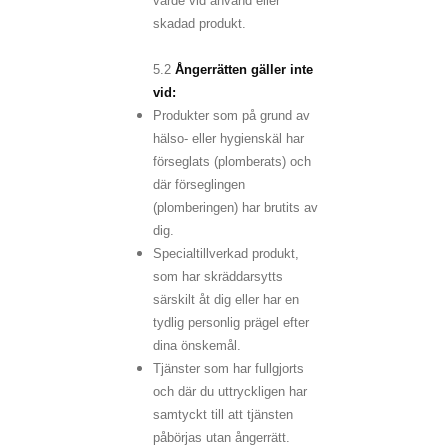
värde vid använd eller
skadad produkt.
5.2
Ångerrätten gäller inte
vid:
Produkter som på grund av
hälso- eller hygienskäl har
förseglats (plomberats) och
där förseglingen
(plomberingen) har brutits av
dig.
Specialtillverkad produkt,
som har skräddarsytts
särskilt åt dig eller har en
tydlig personlig prägel efter
dina önskemål.
Tjänster som har fullgjorts
och där du uttryckligen har
samtyckt till att tjänsten
påbörjas utan ångerrätt.