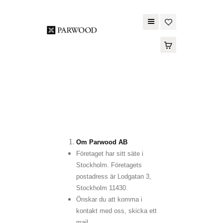
PARWOOD
ABOUT US
CONTACT US
WOOD FLOORING
SPC FLOORING
ACOUSTIC PANELS
Om Parwood AB
OUTDOOR DECKING
Företaget har sitt säte i
MAINTENANCE
Stockholm. Företagets
postadress är Lodgatan 3,
PRODUCT
Stockholm 11430.
TOOLS AND
Önskar du att komma i
ACCESSORIES
kontakt med oss, skicka ett
mail