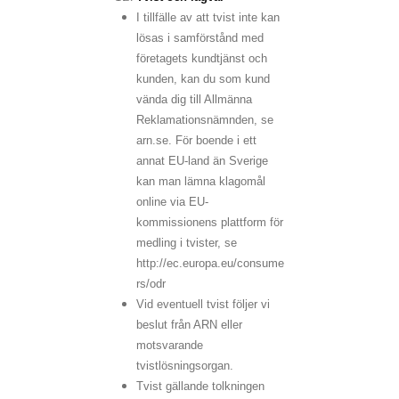
I tillfälle av att tvist inte kan
lösas i samförstånd med
företagets kundtjänst och
kunden, kan du som kund
vända dig till Allmänna
Reklamationsnämnden, se
arn.se. För boende i ett
annat EU-land än Sverige
kan man lämna klagomål
online via EU-
kommissionens plattform för
medling i tvister, se
http://ec.europa.eu/consume
rs/odr
Vid eventuell tvist följer vi
beslut från ARN eller
motsvarande
tvistlösningsorgan.
Tvist gällande tolkningen