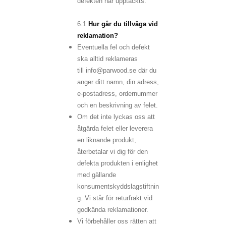
defekten har upptäckts.
6.1
Hur går du tillväga vid
reklamation?
Eventuella fel och defekt
ska alltid reklameras
till info@parwood.se där du
anger ditt namn, din adress,
e-postadress, ordernummer
och en beskrivning av felet.
Om det inte lyckas oss att
åtgärda felet eller leverera
en liknande produkt,
återbetalar vi dig för den
defekta produkten i enlighet
med gällande
konsumentskyddslagstiftnin
g.
Vi står för returfrakt vid
godkända reklamationer.
Vi förbehåller oss rätten att