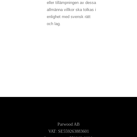
eller tillämpningen av dessa
allmänna villkor ska tolkas i
enlighet med svensk rätt
och lag.
Parwood AB
VAT: SE559263883601