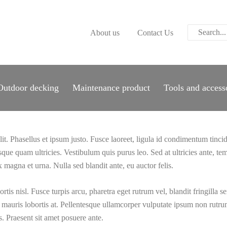
ABOUT US
About us
Contact Us
CONTACT US
PARWOOD
WOOD FLOORING
Outdoor decking
Maintenance product
Tools and access
SPC FLOORING
ACOUSTIC PANELS
t. Phasellus et ipsum justo. Fusce laoreet, ligula id condimentum tincidun
OUTDOOR DECKING
isque quam ultricies. Vestibulum quis purus leo. Sed at ultricies ante, te
 magna et urna. Nulla sed blandit ante, eu auctor felis.
MAINTENANCE
ortis nisl. Fusce turpis arcu, pharetra eget rutrum vel, blandit fringilla
PRODUCT
 mauris lobortis at. Pellentesque ullamcorper vulputate ipsum non rutr
us. Praesent sit amet posuere ante.