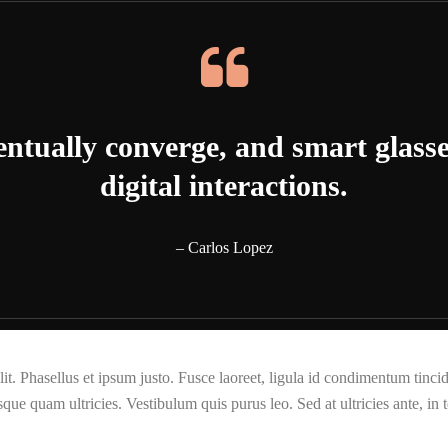
ntually converge, and smart glasses
digital interactions.
– Carlos Lopez
t. Phasellus et ipsum justo. Fusce laoreet, ligula id condimentum tincidun
isque quam ultricies. Vestibulum quis purus leo. Sed at ultricies ante, in 