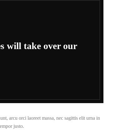
 will take over our
t, arcu orci laoreet massa, nec sagittis elit urna in
tempor justo.