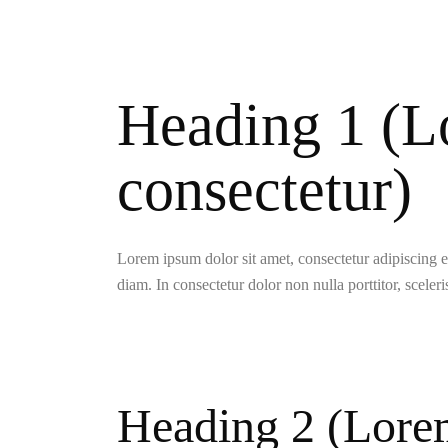
Heading 1 (L
consectetur)
Lorem ipsum dolor sit amet, consectetur adipiscing eli
diam. In consectetur dolor non nulla porttitor, sceler
Heading 2 (Lorem