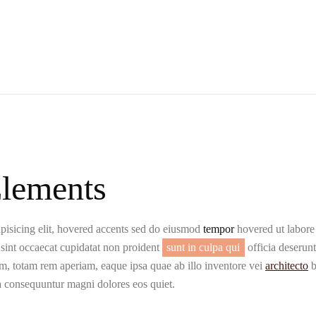
Elements
pisicing elit,
hovered accents
sed do eiusmod
tempor
hovered ut labore 
 sint occaecat cupidatat non proident
sunt in culpa qui
officia deserun
m, totam rem aperiam, eaque ipsa quae ab illo inventore vei
architecto
b
ia consequuntur magni dolores eos quiet.