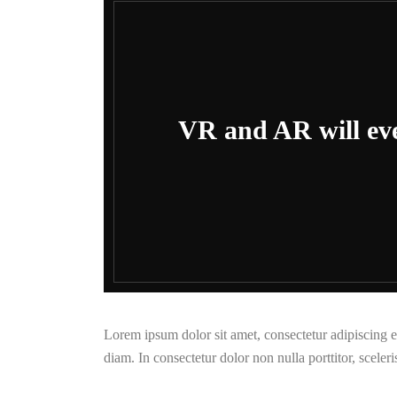
VR and AR will eve
Lorem ipsum dolor sit amet, consectetur adipiscing eli
diam. In consectetur dolor non nulla porttitor, sceler