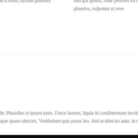
 arcu enim, dictum pharetra
suscipit ipsum, vitae pretium est
pharetra, vulputate ut eros
t. Phasellus et ipsum justo. Fusce laoreet, ligula id condimentum tincidun
isque quam ultricies. Vestibulum quis purus leo. Sed at ultricies ante, in 