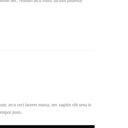
 mollis nec. Nullam arcu enim, dictum pharetra
t, arcu orci laoreet massa, nec sagittis elit urna in
tempor justo.