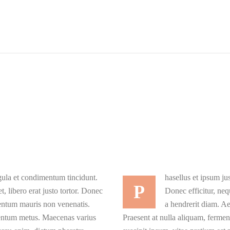
igula et condimentum tincidunt.
hasellus et ipsum ju
P
t, libero erat justo tortor. Donec
Donec efficitur, nequ
mentum mauris non venenatis.
a hendrerit diam. A
mentum metus. Maecenas varius
Praesent at nulla aliquam, ferme