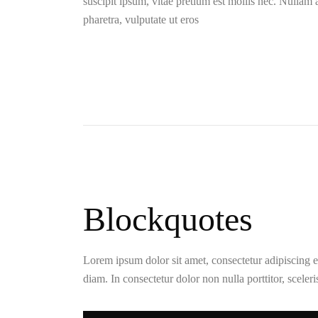
suscipit ipsum, vitae pretium est mollis nec. Nullam
pharetra, vulputate ut eros
Blockquotes
Lorem ipsum dolor sit amet, consectetur adipiscing eli
diam. In consectetur dolor non nulla porttitor, sceler