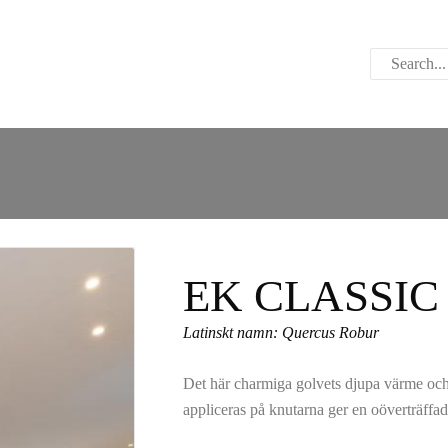
ABOUT US
CONTACT US
PARWOOD
WOOD FLOORING
SPC FLOORING
ACOUSTIC PANELS
EK CLASSI
OUTDOOR DECKING
Latinskt namn: Quercus Robur
MAINTENANCE
Det här charmiga golvets djupa värme och 
PRODUCT
appliceras på knutarna ger en oöverträffad 