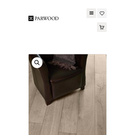
PARWOOD
ABOUT US
CONTACT US
WOOD FLOORING
SPC FLOORING
ACOUSTIC PANELS
OUTDOOR DECKING
MAINTENANCE
PRODUCT
TOOLS AND
ACCESSORIES