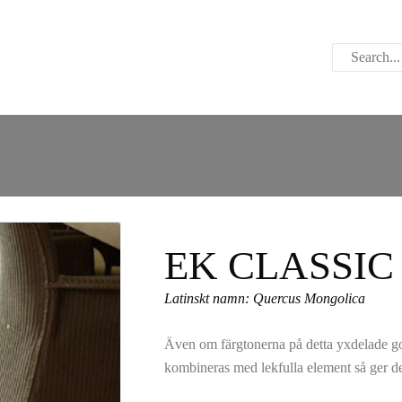
ABOUT US
CONTACT US
PARWOOD
WOOD FLOORING
SPC FLOORING
ACOUSTIC PANELS
EK CLASSI
OUTDOOR DECKING
Latinskt namn: Quercus Mongolica
MAINTENANCE
Även om färgtonerna på detta yxdelade gol
PRODUCT
kombineras med lekfulla element så ger de