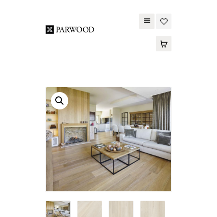
PARWOOD
ABOUT US
CONTACT US
WOOD FLOORING
SPC FLOORING
ACOUSTIC PANELS
OUTDOOR DECKING
MAINTENANCE
PRODUCT
TOOLS AND
ACCESSORIES