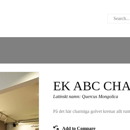
ABOUT US
CONTACT US
PARWOOD
WOOD FLOORING
SPC FLOORING
ACOUSTIC PANELS
EK ABC CH
OUTDOOR DECKING
Latinskt namn: Quercus Mongolica
MAINTENANCE
På det här charmiga golvet kretsar allt run
PRODUCT
Add to Compare