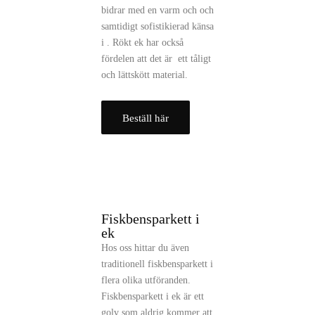
bidrar med en varm och och
samtidigt sofistikierad känsa
i . Rökt ek har också
fördelen att det är ett tåligt
och lättskött material.
Beställ här
Fiskbensparkett i
ek
Hos oss hittar du även
traditionell fiskbensparkett i
flera olika utföranden.
Fiskbensparkett i ek är ett
golv som aldrig kommer att