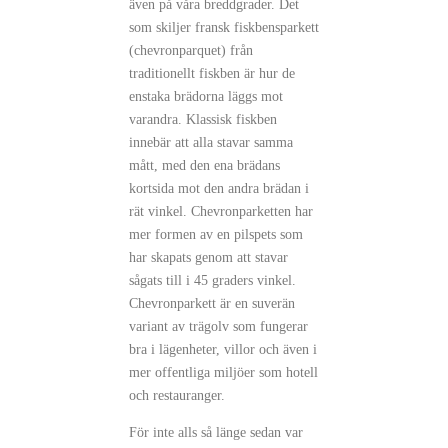
även på våra breddgrader. Det
som skiljer fransk fiskbensparkett
(chevronparquet) från
traditionellt fiskben är hur de
enstaka brädorna läggs mot
varandra. Klassisk fiskben
innebär att alla stavar samma
mått, med den ena brädans
kortsida mot den andra brädan i
rät vinkel. Chevronparketten har
mer formen av en pilspets som
har skapats genom att stavar
sågats till i 45 graders vinkel.
Chevronparkett är en suverän
variant av trägolv som fungerar
bra i lägenheter, villor och även i
mer offentliga miljöer som hotell
och restauranger.
För inte alls så länge sedan var