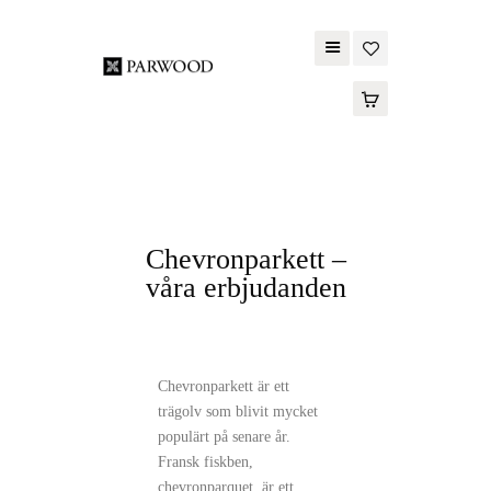
PARWOOD
ABOUT US
CONTACT US
WOOD FLOORING
SPC FLOORING
Chevronparkett –
våra erbjudanden
ACOUSTIC PANELS
OUTDOOR DECKING
MAINTENANCE
Chevronparkett är ett
PRODUCT
trägolv som blivit mycket
TOOLS AND
populärt på senare år.
ACCESSORIES
Fransk fiskben,
chevronparquet, är ett