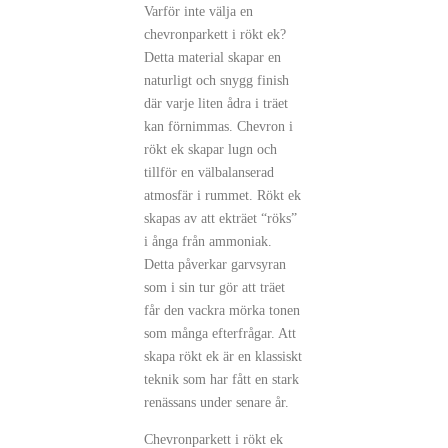
Varför inte välja en
chevronparkett i rökt ek?
Detta material skapar en
naturligt och snygg finish
där varje liten ådra i träet
kan förnimmas. Chevron i
rökt ek skapar lugn och
tillför en välbalanserad
atmosfär i rummet. Rökt ek
skapas av att ekträet “röks”
i ånga från ammoniak.
Detta påverkar garvsyran
som i sin tur gör att träet
får den vackra mörka tonen
som många efterfrågar. Att
skapa rökt ek är en klassiskt
teknik som har fått en stark
renässans under senare år.
Chevronparkett i rökt ek