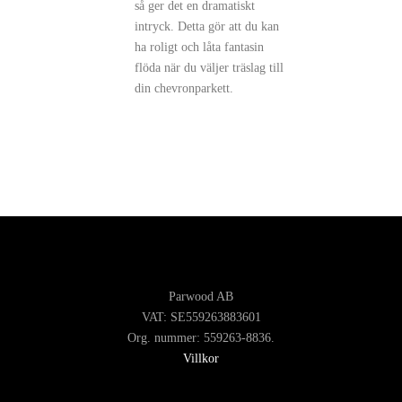
så ger det en dramatiskt
intryck. Detta gör att du kan
ha roligt och låta fantasin
flöda när du väljer träslag till
din chevronparkett.
Parwood AB
VAT: SE559263883601
Org. nummer: 559263-8836.
Villkor